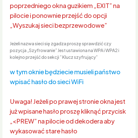
poprzedniego okna guzikiem „EXIT” na
pilocie i ponownie przejść do opcji
„Wyszukaj sieci bezprzewodowe”
Jeżeli nazwa sieci się zgadza proszę sprawdzić czy
pozycja „Szyfrowanie” Jest ustawiona na WPA i WPA2 i
kolejno przejść do sekcji ” Klucz szyfrujący”
w tym oknie będziecie musieli państwo
wpisać hasło do sieci WiFi
Uwaga! Jeżeli po prawej stronie okna jest
już wpisane hasło proszę kliknąć przycisk
„<PREW” na pilocie od dekodera aby
wykasować stare hasło