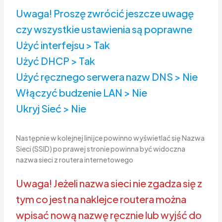
Uwaga! Proszę zwrócić jeszcze uwagę
czy wszystkie ustawienia są poprawne
Użyć interfejsu > Tak
Użyć DHCP > Tak
Użyć ręcznego serwera nazw DNS > Nie
Włączyć budzenie LAN > Nie
Ukryj Sieć > Nie
Następnie w kolejnej linijce powinno wyświetlać się Nazwa
Sieci (SSID) po prawej stronie powinna być widoczna
nazwa sieci z routera internetowego
Uwaga! Jeżeli nazwa sieci nie zgadza się z
tym co jest na naklejce routera można
wpisać nową nazwę ręcznie lub wyjść do