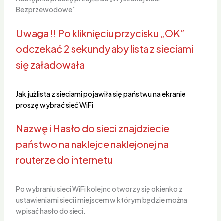
Bezprzewodowe”
Uwaga !! Po kliknięciu przycisku „OK”
odczekać 2 sekundy aby lista z sieciami
się załadowała
Jak już lista z sieciami pojawiła się państwu na ekranie
proszę wybrać sieć WiFi
Nazwę i Hasło do sieci znajdziecie
państwo na naklejce naklejonej na
routerze do internetu
Po wybraniu sieci WiFi kolejno otworzy się okienko z
ustawieniami sieci i miejscem w którym będzie można
wpisać hasło do sieci.