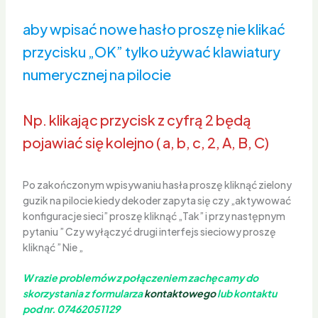
aby wpisać nowe hasło proszę nie klikać
przycisku „OK” tylko używać klawiatury
numerycznej na pilocie
Np. klikając przycisk z cyfrą 2 będą
pojawiać się kolejno ( a, b, c, 2, A, B, C)
Po zakończonym wpisywaniu hasła proszę kliknąć zielony
guzik na pilocie kiedy dekoder zapyta się czy „aktywować
konfiguracje sieci” proszę kliknąć „Tak” i przy następnym
pytaniu ” Czy wyłączyć drugi interfejs sieciowy proszę
kliknąć ” Nie „
W razie problemów z połączeniem zachęcamy do
skorzystania z formularza
kontaktowego
lub kontaktu
pod nr. 07462051129